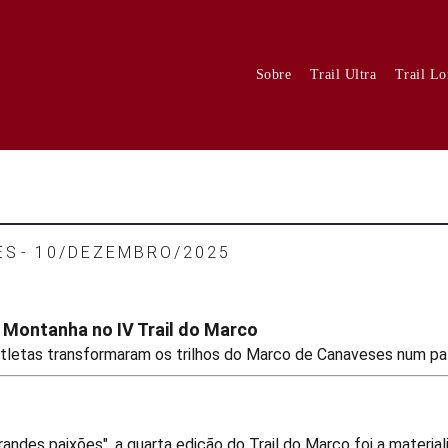
Sobre
Trail Ultra
Trail L
ES
10/DEZEMBRO/2025
 Montanha no IV Trail do Marco
tletas transformaram os trilhos do Marco de Canaveses num pal
ndes paixões", a quarta edição do Trail do Marco foi a material