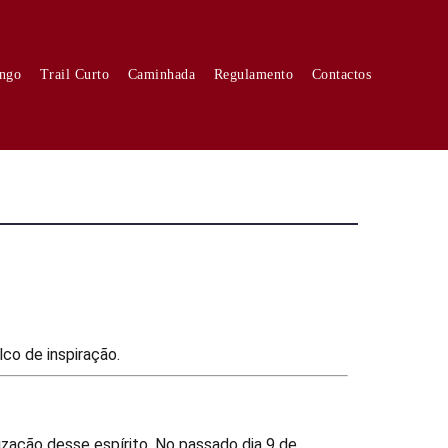
ongo
Trail Curto
Caminhada
Regulamento
Contactos
co de inspiração.
ização desse espírito. No passado dia 9 de