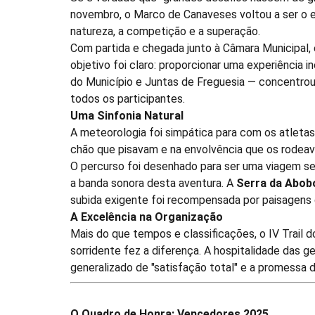
novembro, o Marco de Canaveses voltou a ser o ep
natureza, a competição e a superação.
Com partida e chegada junto à Câmara Municipal,
objetivo foi claro: proporcionar uma experiência 
do Município e Juntas de Freguesia — concentrou
todos os participantes.
Uma Sinfonia Natural
A meteorologia foi simpática para com os atletas
chão que pisavam e na envolvência que os rodeav
O percurso foi desenhado para ser uma viagem se
a banda sonora desta aventura. A
Serra da Abob
subida exigente foi recompensada por paisagens d
A Excelência na Organização
Mais do que tempos e classificações, o IV Trail
sorridente fez a diferença. A hospitalidade das 
generalizado de "satisfação total" e a promessa 
O Quadro de Honra: Vencedores 2025